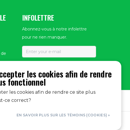
LE
INFOLETTRE
Abonnez-vous à notre infolettre
pour ne rien manquer.
e de
S'ABONNER
accepter les cookies afin de rendre
lus fonctionnel
ter les cookies afin de rendre ce site plus
st-ce correct?
ON
EN SAVOIR PLUS SUR LES TÉMOINS (COOKIES) »