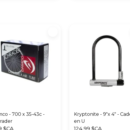
co - 700 x 35-43c -
Kryptonite - 9"x 4" - Cadena
rader
en U
9 $CA
124,99 $CA