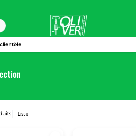
 clientèle
ection
duits
Liste