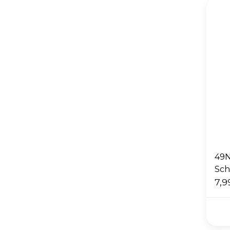
49N
Sch
7,9