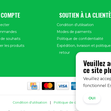
 COMPTE
SOUTIEN À LA CLIENTÈ
ecter
Condition d'utilisation
ommandes
Modes de paiments
 de souhaits
Politique de confidentialité
r les produits
Expédition, livraison et politiqu
retour
Veuillez 
ce site p
Veuillez accep
fonctionnel E
OUI
N
Condition d'utilisation
|
Politique de confidentialité
|